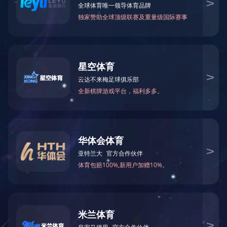
热门关键词：
涂装生产线
涂装环保设备
机械化输送设备
电加热设备
真空炉
在线留言
PRODUCT