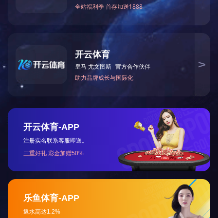
--真空煅烧炉
导热油炉
高温炉设备
--隧道炉
--烘干炉
--网带炉
免费电话
18252202078
15005115000
网站乐动在线官网
关于我们
产品展示