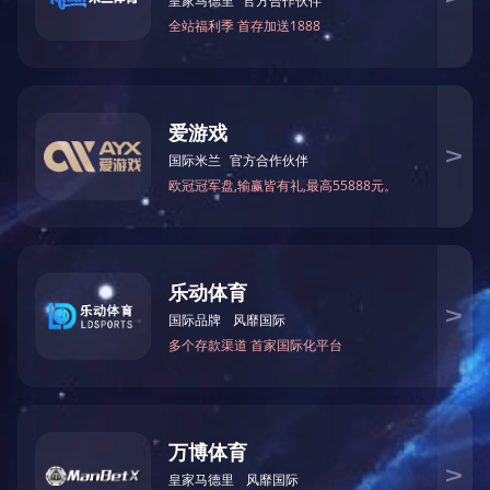
产品分类
喷砂房除
涂装生产线
涂装环保设备
机械化输送设备
电加热设备
--管道加热器
滤筒除
--风管加热器
--风道加热器
--热风炉
--空气加热器
真空炉