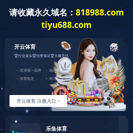
乐动在线官网
你好，欢迎来到乐动在线官网-乐动（中国） ，我们为您提供电动平移系列、三维小
<
网站乐动在线官网
关于我们
产品展示