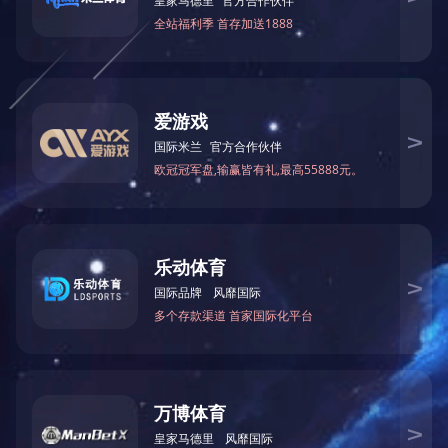
产品分类
热风
涂装生产线
涂装环保设备
机械化输送设备
电加热设备
--管道加热器
热风
--风管加热器
--风道加热器
--热风炉
--空气加热器
真空炉