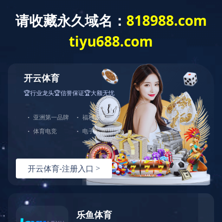
乐动在线官网
你好，欢迎来到乐动在线官网-乐动（中国） ，我们为您提供电动平移系列、三维小
<
网站乐动在线官网
关于我们
产品展示