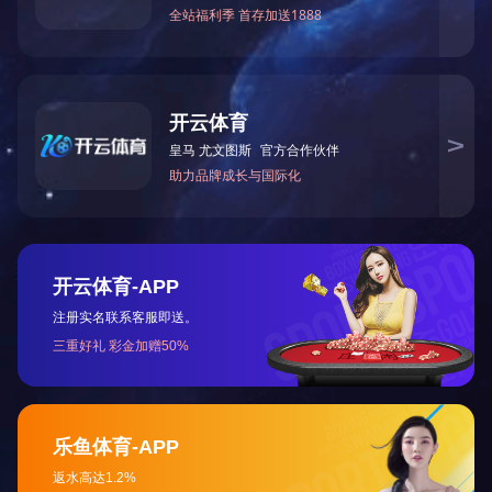
--真空煅烧炉
导热油炉
高温炉设备
--隧道炉
--烘干炉
--网带炉
免费电话
18252202078
15005115000
网站乐动在线官网
关于我们
产品展示