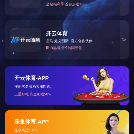
上一张：
三一重工股
--真空煅烧炉
下一张：
三一重工股
导热油炉
高温炉设备
--隧道炉
--烘干炉
--网带炉
免费电话
18252202078
15005115000
网站乐动在线官网
关于我们
产品展示