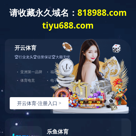
乐动在线官网
你好，欢迎来到乐动在线官网-乐动（中国） ，我们为您提供电动平移系列、三维小
<
网站乐动在线官网
关于我们
产品展示